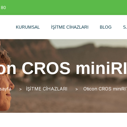
 80
KURUMSAL
İŞİTME CİHAZLARI
BLOG
S
on CROS miniR
sayfa
İŞİTME CİHAZLARI
Oticon CROS miniRI