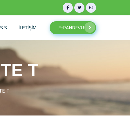
E-RANDEVU
.S.S
İLETİŞİM
ITE T
TE T