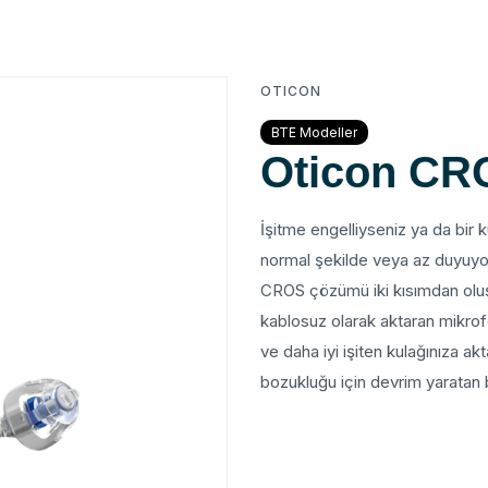
OTICON
BTE Modeller
Oticon CR
İşitme engelliyseniz ya da bir 
normal şekilde veya az duyuyor
CROS çözümü iki kısımdan oluşur
kablosuz olarak aktaran mikrof
ve daha iyi işiten kulağınıza akt
bozukluğu için devrim yaratan b