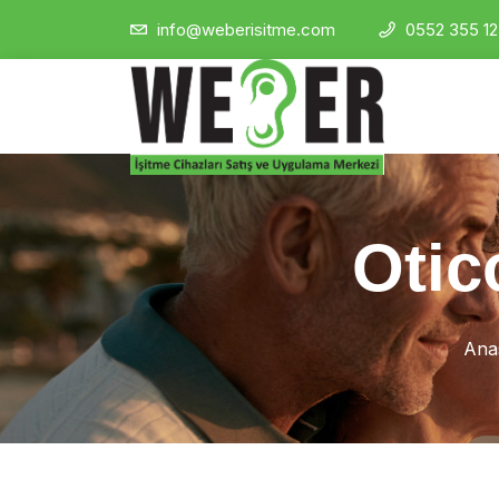
info@weberisitme.com
0552 355 12
Otic
Ana