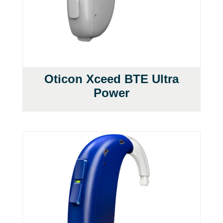
Oticon Xceed BTE Ultra
Power