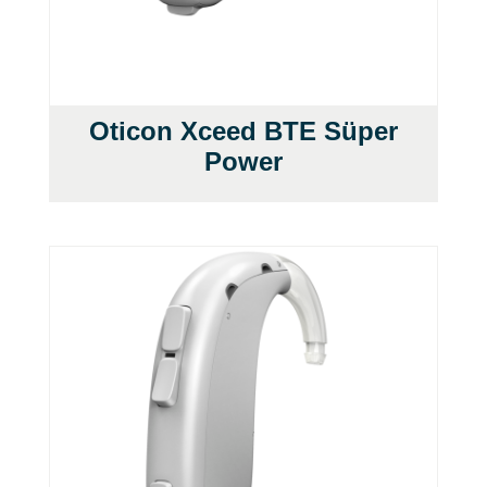
Oticon Xceed BTE Süper
Power