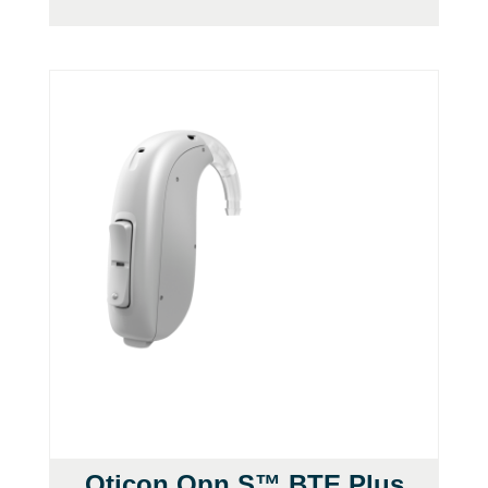
Oticon Opn S™ BTE Plus