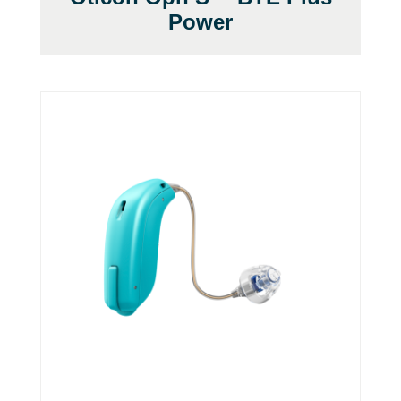
Power