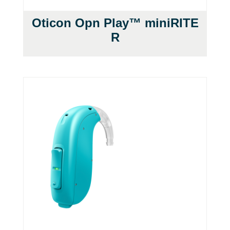
Oticon Opn Play™ miniRITE
R