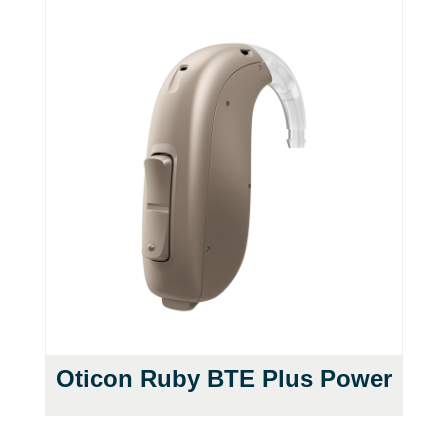
Oticon Ruby BTE Plus Power